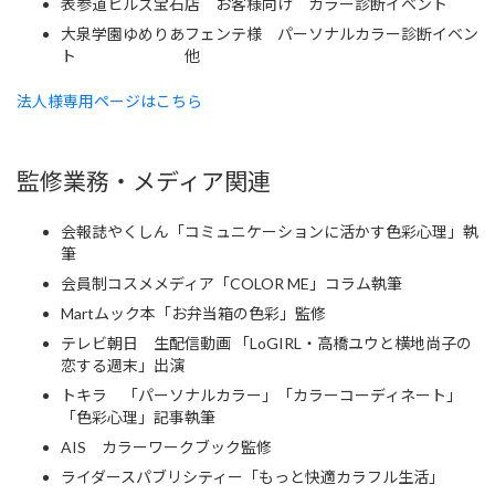
表参道ヒルズ宝石店 お客様向け カラー診断イベント
大泉学園ゆめりあフェンテ様 パーソナルカラー診断イベン
ト 他
法人様専用ページはこちら
監修業務・メディア関連
会報誌やくしん「コミュニケーションに活かす色彩心理」執
筆
会員制コスメメディア「COLOR ME」コラム執筆
Martムック本「お弁当箱の色彩」監修
テレビ朝日 生配信動画 「LoGIRL・高橋ユウと横地尚子の
恋する週末」出演
トキラ 「パーソナルカラー」「カラーコーディネート」
「色彩心理」記事執筆
AIS カラーワークブック監修
ライダースパブリシティー「もっと快適カラフル生活」