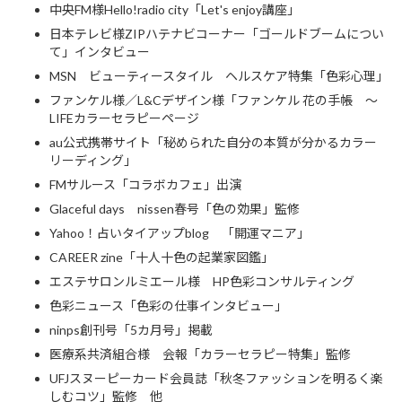
中央FM様Hello!radio city「Let's enjoy講座」
日本テレビ様ZIPハテナビコーナー「ゴールドブームについ
て」インタビュー
MSN ビューティースタイル ヘルスケア特集「色彩心理」
ファンケル様／L&Cデザイン様「ファンケル 花の手帳 ～
LIFEカラーセラピーページ
au公式携帯サイト「秘められた自分の本質が分かるカラー
リーディング」
FMサルース「コラボカフェ」出演
Glaceful days nissen春号「色の効果」監修
Yahoo！占いタイアップblog 「開運マニア」
CAREER zine「十人十色の起業家図鑑」
エステサロンルミエール様 HP色彩コンサルティング
色彩ニュース「色彩の仕事インタビュー」
ninps創刊号「5カ月号」掲載
医療系共済組合様 会報「カラーセラピー特集」監修
UFJスヌーピーカード会員誌「秋冬ファッションを明るく楽
しむコツ」監修 他