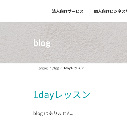
コ
ナ
ン
ビ
法人向けサービス
個人向けビジネス
テ
ゲ
ン
ー
ツ
シ
へ
ョ
blog
ス
ン
キ
に
ッ
移
プ
動
home
blog
1dayレッスン
1dayレッスン
blog はありません。